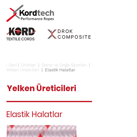
TEXTILE CORDS
‹
Geri
|
Ürünler
|
Deniz ve Doğa Sporları
|
Yelken Üreticileri
| Elastik Halatlar
Yelken Üreticileri
Elastik Halatlar