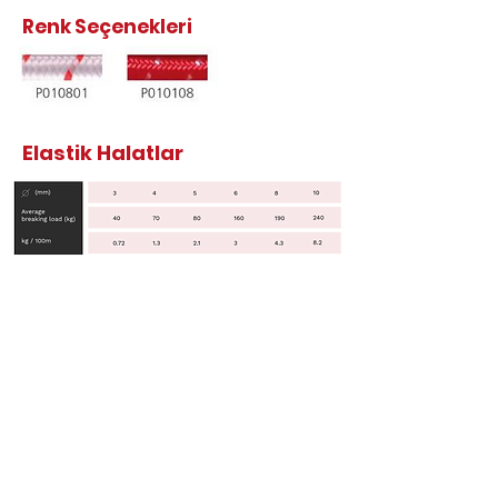
Renk Seçenekleri
Elastik Halatlar
Merkez Ofis
Adres: Eyüp Bulvarı No:29,
34055 EYÜP/İSTANBUL
Telefon: +90 212 544 1541 – 613 2868